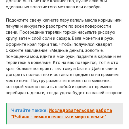
должно быть четное количество, лучше если они
сделаны из золотистого металла или серебра.
Подожгите свечу, капните пару капель масла корицы или
пачули и аккуратно разотрите по всей поверхности
свечи. Посередине тарелки горкой насыпьте рисовую
крупу, затем слой соли и сахара. Взяв монетки в руки,
оформите края горки так, чтобы получился квадрат.
Скажите заклинание: «Медные деньги, золотые,
помощники мои, идите в мои руки, падайте в карман и не
теряйтесь в кошельке. Кто на вас позарится, тот в сто
крат больше потеряет, так тому и быть.» Дайте свече
догореть полностью и оставьте предметы на прежнем
месте ночь. Поутру разместите монеты в мешочек,
который можно носить с собой и время от времени
перебирать деньги, тогда удача будет на вашей стороне.
Читайте также:
Исследовательская работа
"Рябина - символ счастья и мира в семье"