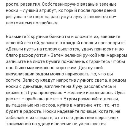
роста, развития. Собственноручно вязаные зеленые
носки – лучший атрибут, который после проведения
ритуала в четверг на растущую луну становится по–
настоящему волшебным.
Возьмите 2 крупные банкноты и сложите их, завяжите
зеленой лентой, уложите в каждый носок и проговорите:
«Деньги пусть на голову сыплются, удачу приносят и во
благо расходуются!» Затем зеленой ручкой или маркером
запишите на листе бумаги пожелание, старайтесь чтобы
оно было максимально коротким. Для лучшей
визуализации рядом можно нарисовать то, что вы
хотите. Записку кладут напротив лунного света, а рядом
носки с деньгами, взгляните на Луну, расслабьтесь и
скажите: «Луна проснулась – желание исполнилось. Луна
растет – прибыль цветет.» Утром разменяйте деньги,
вытащенные из носков, купив в магазине что–то, что
будет в радость. Носки надевайте почаще, кстати, не
забывайте их стирать, от этого действие шерстяных
талисманов на удачу и везение не уменьшается.