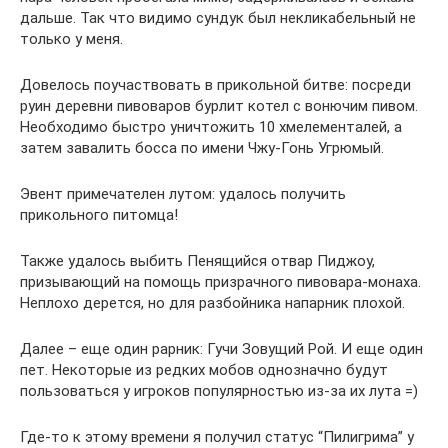
дальше. Так что видимо сундук был некликабельный не
только у меня.
Довелось поучаствовать в прикольной битве: посреди
руин деревни пивоваров бурлит котел с вонючим пивом.
Необходимо быстро уничтожить 10 хмелементалей, а
затем завалить босса по имени Чжу-Гонь Угрюмый.
Эвент примечателен лутом: удалось получить
прикольного питомца!
Также удалось выбить Пенящийся отвар Пиджоу,
призывающий на помощь призрачного пивовара-монаха.
Неплохо дерется, но для разбойника напарник плохой.
Далее – еще один рарник: Гучи Зовущий Рой. И еще один
пет. Некоторые из редких мобов однозначно будут
пользоваться у игроков популярностью из-за их лута =)
Где-то к этому времени я получил статус “Пилигрима” у