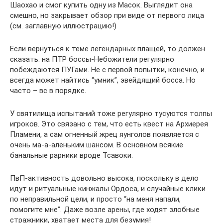
Шаохао и смог купить одну из Масок. Выглядит она
смешно, но закрывает обзор при виде от первого лица
(см. заглавную иллюстрацию!)
Если вернуться к теме легендарных плащей, то должен
сказать: на ПТР боссы-Небожители регулярно
побеждаются ПУГами. Не с первой попытки, конечно, и
всегда может найтись “умник”, эвейдящий босса. Но
часто – вс в порядке.
У святилища испытаний тоже регулярно тусуются толпы
игроков. Это связано с тем, что есть квест на Архиерея
Пламени, а сам огненный жрец яунголов появляется с
очень ма-а-аленьким шансом. В основном всякие
банальные рарники вроде Тсавоки.
ПвП-активность довольно высока, поскольку в дело
идут и ритуальные кинжалы Ордоса, и случайные клики
по неправильной цели, и просто “на меня напали,
помогите мне”. Даже возле арены, где ходят злобные
стражники, хватает места для безумия!