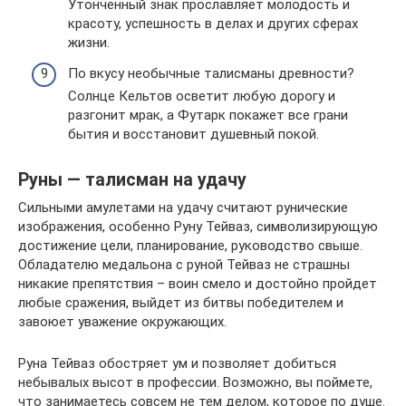
Утонченный знак прославляет молодость и
красоту, успешность в делах и других сферах
жизни.
По вкусу необычные талисманы древности?
Солнце Кельтов осветит любую дорогу и
разгонит мрак, а Футарк покажет все грани
бытия и восстановит душевный покой.
Руны — талисман на удачу
Сильными амулетами на удачу считают рунические
изображения, особенно Руну Тейваз, символизирующую
достижение цели, планирование, руководство свыше.
Обладателю медальона с руной Тейваз не страшны
никакие препятствия – воин смело и достойно пройдет
любые сражения, выйдет из битвы победителем и
завоюет уважение окружающих.
Руна Тейваз обостряет ум и позволяет добиться
небывалых высот в профессии. Возможно, вы поймете,
что занимаетесь совсем не тем делом, которое по душе.