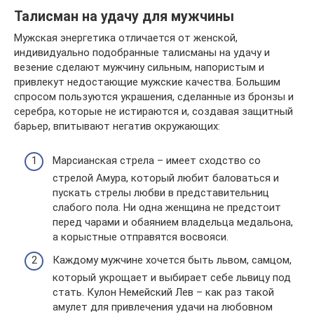
Талисман на удачу для мужчины
Мужская энергетика отличается от женской,
индивидуально подобранные талисманы на удачу и
везение сделают мужчину сильным, напористым и
привлекут недостающие мужские качества. Большим
спросом пользуются украшения, сделанные из бронзы и
серебра, которые не истираются и, создавая защитный
барьер, впитывают негатив окружающих:
Марсианская стрела – имеет сходство со
стрелой Амура, который любит баловаться и
пускать стрелы любви в представительниц
слабого пола. Ни одна женщина не предстоит
перед чарами и обаянием владельца медальона,
а корыстные отправятся восвояси.
Каждому мужчине хочется быть львом, самцом,
который укрощает и выбирает себе львицу под
стать. Кулон Немейский Лев – как раз такой
амулет для привлечения удачи на любовном