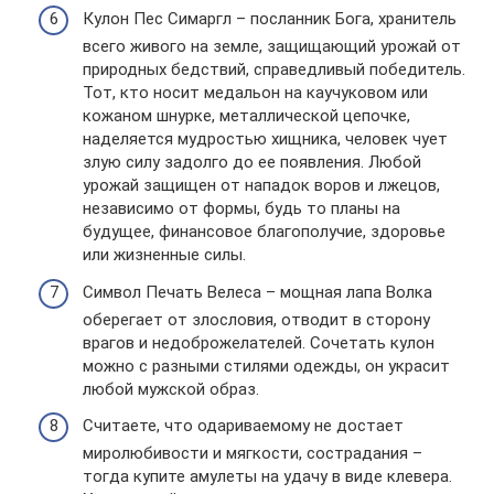
Кулон Пес Симаргл – посланник Бога, хранитель
всего живого на земле, защищающий урожай от
природных бедствий, справедливый победитель.
Тот, кто носит медальон на каучуковом или
кожаном шнурке, металлической цепочке,
наделяется мудростью хищника, человек чует
злую силу задолго до ее появления. Любой
урожай защищен от нападок воров и лжецов,
независимо от формы, будь то планы на
будущее, финансовое благополучие, здоровье
или жизненные силы.
Символ Печать Велеса – мощная лапа Волка
оберегает от злословия, отводит в сторону
врагов и недоброжелателей. Сочетать кулон
можно с разными стилями одежды, он украсит
любой мужской образ.
Считаете, что одариваемому не достает
миролюбивости и мягкости, сострадания –
тогда купите амулеты на удачу в виде клевера.