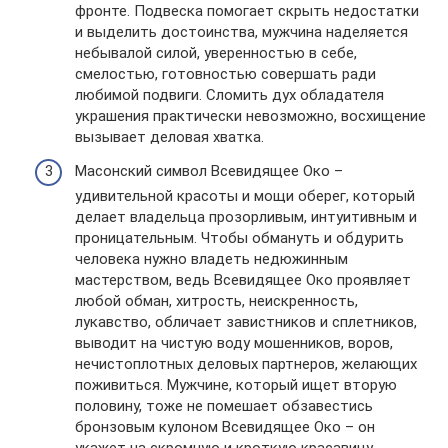
фронте. Подвеска помогает скрыть недостатки
и выделить достоинства, мужчина наделяется
небывалой силой, уверенностью в себе,
смелостью, готовностью совершать ради
любимой подвиги. Сломить дух обладателя
украшения практически невозможно, восхищение
вызывает деловая хватка.
Масонский символ Всевидящее Око –
удивительной красоты и мощи оберег, который
делает владельца прозорливым, интуитивным и
проницательным. Чтобы обмануть и обдурить
человека нужно владеть недюжинным
мастерством, ведь Всевидящее Око проявляет
любой обман, хитрость, неискренность,
лукавство, обличает завистников и сплетников,
выводит на чистую воду мошенников, воров,
нечистоплотных деловых партнеров, желающих
поживиться. Мужчине, который ищет вторую
половину, тоже не помешает обзавестись
бронзовым кулоном Всевидящее Око – он
укажет на скромную и кроткую красавицу,