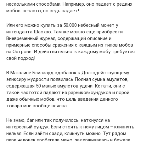
несколькими способами. Например, оно падает с редких
мобов: нечасто, но ведь падает!
Или его можно купить за 50.000 небесный монет у
интенданта Шаохао. Там же можно еще приобрести
Вневременный журнал, содержащий описание и
примерные способы сражения с каждым из типов мобов
на Острове. И действительно: к каждому мобу требуется
свой подход!
В Магазине Близзард вдобавок к Долгодействующему
эликсиру мудрости появилась Полная сумка амулетов,
содержащая 50 малых амулетов удачи. Кстати, они с
такой частотой падают из рарников/сундуков и порой
даже обычных мобов, что цель введения данного
товара мне вообще неясна.
Не знаю, баг или так получилось: наткнулся на
интересный сундук. Если стоять к нему лицом – кликнуть
нельзя. Если зайти сзади, кликнуть можно. Тут рядом
пара человек пробегала мимо, задерживалась и бежала