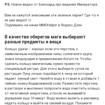
P.S.
Новое видео от Близзард про видения Императора.
Вам не кажутся знакомыми эти зеленые парни? Где-то я
их уже видел! =)
Подпишись на канал MMOHelper в Яндекс.Дзен
В качестве оберегов маги выбирают
разные предметы и вещи
Кольцо удачи – хорошо если это перстень с
символичным изображением силы, солнечного круга,
знака плодородия и приумножения богатств. Чтобы
сделать кольцо магическим, нужно провести
специальный ритуал. Для этого выберите сутки на
растущую Луну, ночью подойдите к окну, на который
падает лунный свет. Налейте воду в стакан и добавьте 1
чайную ложку йодированной соли. Разместите перстень
в растворе и мысленно попросите воду очистить кольцо
от негативной энергетики, а после не вынимайте
украшение еще 10 минут. Воду можно вылить в раковину,
надеть кольцо и выйти на свежий воздух. Покажите