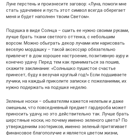
Луне перстень и произнесите заговор: «Луна, помоги мне
стать удачливее и пусть этот символ всегда оберегает
меня и будет наполнен твоим Светом».
Подушка в виде Солнца – сшить ее нужно своими руками,
лучше брать ткани светлого оттенка, с небольшим
ворсом. Можно обыграть декор лучами или нарисовать
веселую мордашку – такой аксессуар обязательно
привлечет в дом хорошее настроение, позитивную ауру и
конечно удачу. Перед тем как приниматься за пошив,
скажите заклинание: «Солнышко пушистое счастье
принесет, буду я везучая круглый год!» Если подшиваете
лучики, на каждый приколите записки с пожеланиями, их
нужно подержать на подушке неделю.
Зеленые носки – обывателям кажется нелепым и даже
смешным, что повседневный предмет гардероба может
приносить удачу, но это действительно так. Лучше брать
шерстяные носки, но почему именно зеленого цвета? По
утверждениям эзотериков, именно зеленый притягивает
финансовое благополучие и является цветом жизни,