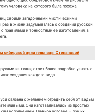
ние одного дня. Обереговой кукле не рисовали
тому человеку, на которого была похожа.
ьниц своими загадочными мистическими
 раз в жизни задумывалась о создании русской
 с правилами и тонкостями ее изготовления, а
ега.
ты сибирской целительницы Степановой
уками из ткани, стоит более подробно узнать о
вилах создания каждого вида.
Руси связана с желанием оградить себя от ведьм
затейливыми. Они изготавливались из простых
ким исполнением. Главное условие — при их