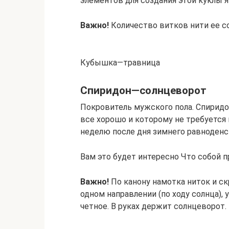
элементов для создания этой куклы 
Важно!
Количество витков нити ее с
Кубышка—травница
Спиридон—солнцеворот
Покровитель мужского пола. Спиридон
все хорошо и которому не требуется 
неделю после дня зимнего равноденс
Вам это будет интересно Что собой п
Важно!
По канону намотка ниток и с
одном направлении (по ходу солнца), 
четное. В руках держит солнцеворот.