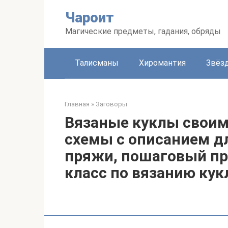
Перейти
Чароит
к
контенту
Магические предметы, гадания, обряды
Талисманы
Хиромантия
Звёз
Главная
»
Заговоры
Вязаные куклы своим
схемы с описанием д
пряжи, пошаговый пр
класс по вязанию кук