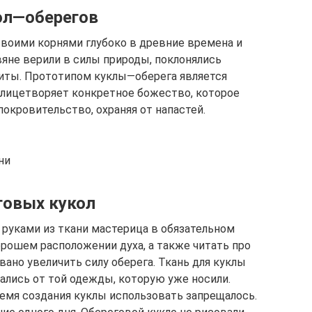
ол—оберегов
воими корнями глубоко в древние времена и
вяне верили в силы природы, поклонялись
щиты. Прототипом куклы—оберега является
 олицетворяет конкретное божество, которое
покровительство, охраняя от напастей.
ни
говых кукол
руками из ткани мастерица в обязательном
орошем расположении духа, а также читать про
вано увеличить силу оберега. Ткань для куклы
рались от той одежды, которую уже носили.
мя создания куклы использовать запрещалось.