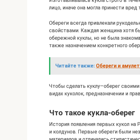
Изготавливалась кукла строго в тече
лицо, иначе она могла принести вред 
Обереги всегда привлекали рукодел
свойствами. Каждая женщина хотя бы
обережной куклы, но не была знакома
также назначением конкретного обер
Читайте также:
Обереги и амуле
Чтобы сделать куклу—оберег своими р
видах куколок, предназначении и пра
Что такое кукла-оберег
История появления первых кукол на 
и колдунов. Первые обереги были не
материалов и отличались стилистичес