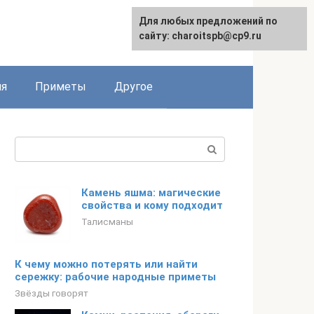
Для любых предложений по
сайту: charoitspb@cp9.ru
ия
Приметы
Другое
Поиск:
Камень яшма: магические
свойства и кому подходит
Талисманы
К чему можно потерять или найти
сережку: рабочие народные приметы
Звёзды говорят