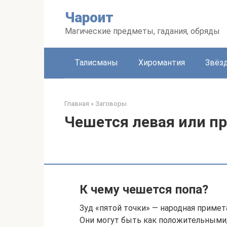
Перейти
Чароит
к
контенту
Магические предметы, гадания, обряды
Талисманы
Хиромантия
Звёз
Главная
»
Заговоры
Чешется левая или пр
К чему чешется попа?
Зуд «пятой точки» — народная примет
Они могут быть как положительными,