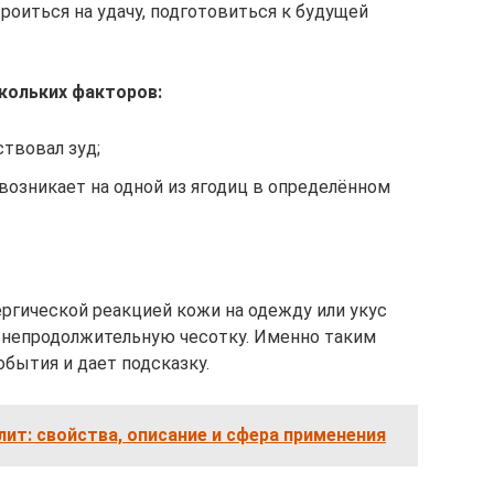
оиться на удачу, подготовиться к будущей
кольких факторов:
ствовал зуд;
 возникает на одной из ягодиц в определённом
ергической реакцией кожи на одежду или укус
 непродолжительную чесотку. Именно таким
обытия и дает подсказку.
лит: свойства, описание и сфера применения