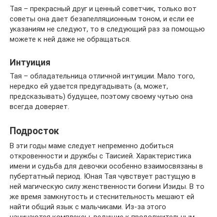
Тая – прекрасный друг и ценный советчик, только вот
советы она дает безапелляционным тоном, и если ее
указаниям не следуют, то в следующий раз за помощью
можете к ней даже не обращаться.
Интуиция
Тая – обладательница отличной интуиции. Мало того,
нередко ей удается предугадывать (а, может,
предсказывать) будущее, поэтому своему чутью она
всегда доверяет.
Подросток
В эти годы маме следует непременно добиться
откровенности и дружбы с Таисией. Характеристика
имени и судьба для девочки особенно взаимосвязаны в
пубертатный период. Юная Тая чувствует растущую в
ней магическую силу женственности богини Изиды. В то
же время замкнутость и стеснительность мешают ей
найти общий язык с мальчиками. Из-за этого
начинаются комплексы, ведущие к продолжительным