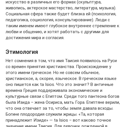
искусство в различных его формах (скульптура,
живопись, актерское мастерство, литература, музыка).
Социальная сфера также будет близка ей (психология,
педагогика, социология, консультирование). Люди с
таким именем имеют глубокое внутреннее стремление к
любви и общению, и хотят работать с другими для
достижения мира и согласия.
Этимология
Нет сомнения в том, что имя Таисия появилось на Руси
со времен принятия христианства. Происхождение у
этого имени греческое. Но не совсем обычное,
христианское, а, скорее, языческое. В греческом языке
оно пишется как ta Isios. Что это значит? В античные
времена Греция поддерживала экономические и
культурные связи с Египтом. Среди того пантеона богов
была Изида – жена Осириса, мать Гора. Египтяне верили,
что она отвечает за то, чтобы земля давала всходы.
Богине плодородия служили жрицы. «Та, которая
принадлежит Изиде» — ta Isios – вот каково точное
значение имени Таисия. Для девочки, рожденной в