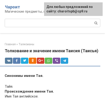
Перейти
Чароит
Для любых предложений по
к
Магические предметы, гадания, обряды
сайту: charoitspb@cp9.ru
контенту
Поиск:
Главная
»
Талисманы
Толкование и значение имени Таисия (Таисья)
Синонимы имени Тая.
Тайя.
Происхождение имени Тая.
Имя Тая английское.