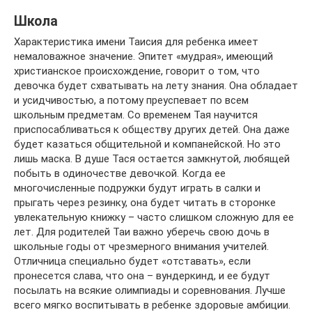
Школа
Характеристика имени Таисия для ребенка имеет
немаловажное значение. Эпитет «мудрая», имеющий
христианское происхождение, говорит о том, что
девочка будет схватывать на лету знания. Она обладает
и усидчивостью, а потому преуспевает по всем
школьным предметам. Со временем Тая научится
приспосабливаться к обществу других детей. Она даже
будет казаться общительной и компанейской. Но это
лишь маска. В душе Тася остается замкнутой, любящей
побыть в одиночестве девочкой. Когда ее
многочисленные подружки будут играть в салки и
прыгать через резинку, она будет читать в сторонке
увлекательную книжку – часто слишком сложную для ее
лет. Для родителей Таи важно уберечь свою дочь в
школьные годы от чрезмерного внимания учителей.
Отличница специально будет «отставать», если
пронесется слава, что она – вундеркинд, и ее будут
посылать на всякие олимпиады и соревнования. Лучше
всего мягко воспитывать в ребенке здоровые амбиции.