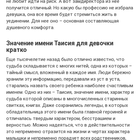
не любит идти на риск. А вот замдиректора из нее
получится отличный. Но какую бы профессию не избрала
девушка, она все время будет стремиться жить в
уединении. Для нее оно – основная составляющая
душевного комфорта.
Значение имени Таисия для девочки
кратко
Еще тысячелетие назад было отлично известно, что
судьба складывается с многих нитей, одна из которых –
тайный смысл, вложенный в каждое имя. Люди бережно
хранили эту информацию, передавали из уст в уста,
старались назвать своего ребенка наиболее счастливым
именем. Одно из них – Таисия, значение имени, характер и
судьба которой описаны в многочисленных старинных
свитках, книгах. Даже сохранились легенды, в которых
обладательница этого имени была главной героиней и
отличалась твердым характером, бесстрашием и
верностью. Можно надеяться, что в действительности
это непременно отразится на жизни и чертах характера
малышки и непременно порадует всех родственников,