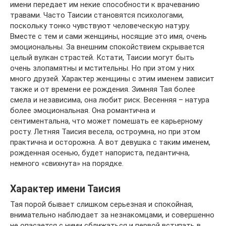
имени передает им некие способности к врачеванию
травами. Часто Таисии становятся психологами,
поскольку тонко чувствуют человеческую натуру.
Вместе с тем и сами женщины, носящие это имя, очень
эмоциональны. За внешним спокойствием скрывается
целый вулкан страстей. Кстати, Таисии могут быть
очень злопамятны и мстительны. Но при этом у них
много друзей. Характер женщины с этим именем зависит
также и от времени ее рождения. Зимняя Тая более
смела и независима, она любит риск. Весенняя – натура
более эмоциональная. Она романтична и
сентиментальна, что может помешать ее карьерному
росту. Летняя Таисия весела, остроумна, но при этом
практична и осторожна. А вот девушка с таким именем,
рожденная осенью, будет напориста, педантична,
немного «свихнута» на порядке.
Характер имени Таисия
Тая порой бывает слишком серьезная и спокойная,
внимательно наблюдает за незнакомцами, и совершенно
не опасается с ними сближаться и первой вступать в