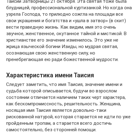
Таисии Затворницы 21 октября. Эта святая тоже была
блудницей, профессиональной куртизанкой. Но когда она
узрела Господа, то прилюдно сожгла на площади все
свои украшения и богатства и «ушла в затвор» (в скит)
вести праведную жизнь. Как видим, имя это очень
звучное, женственное, окутанное тайной и мистикой. В
христианстве его значение изменилось. Это уже не
жрица языческой богини Изиды, но мудрая святая,
осознающая свою женственную силу, но
пренебрегающая ею ради божественной мудрости.
Характеристика имени Таисия
Следует заметить, что имя Таисия, значение имени и
судьба которой описывается, будучи во взрослом
состоянии отличается наличием таких черт характера,
как бескомпромиссность, решительность. Женщина,
носящая имя Таисия является довольно-таки
рискованной натурой, которая старается не идти по уже
пройденным тропам, а старается всего достичь
самостоятельно, без сторонней помощи.