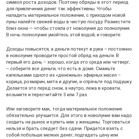
символ роста доходов. Поэтому обряды в этот период
для привлечения денег так эффективны. Чтобы
наладить материальное положение, с приходом новой
луны налейте свежей воды в чистую посуду. Разместите
близ окна — чтобы стояла от новолуния до полнолуния.
В ночь полнолуния умойтесь этой водой, и говорите:
Доходы повысятся, а деньги потекут в руки – постоянно
в новолуние проводите простой обряд на деньги. В
первый его день – хорошо, когда это среда или четверг,
– соберите все деньги, что есть в доме. Смажьте
капельками одного из «денежных» эфирных масел –
корица, розмарин, мята и другие, и спрячьте под подушку.
Делается это перед сном, а наутро, лежа в кровати,
возьмите и пересчитайте 3 или 7 раз.
Или заговорите мак, тогда материальное положение
обязательно улучшится. Для этого в новолуние вам надо
сходить на рынок и купить мак у женщины. Торговаться
нельзя и брать следует без сдачи. Придется взять с
собой побольше мелких денег, подгадать цену или