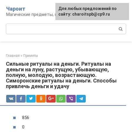
Перейти
Чароит
Для любых предложений по
к
Магические предметы, гадания, обряды
сайту: charoitspb@cp9.ru
контенту
Поиск:
Главная
»
Приметы
Сильные ритуалы на деньги. Ритуалы на
деньги на луну, растущую, убывающую,
полную, молодую, возрастающую.
Симоронские ритуалы на деньги. Способы
привлечь деньги и удачу
856
0