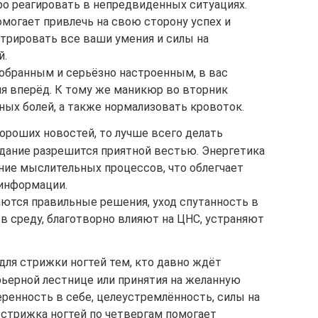
ро реагировать в непредвиденных ситуациях.
омогает привлечь на свою сторону успех и
нтрировать все ваши умения и силы на
й.
собранным и серьёзно настроенным, в вас
ия вперёд. К тому же маникюр во вторник
ных болей, а также нормализовать кровоток.
ороших новостей, то лучше всего делать
дание разрешится приятной вестью. Энергетика
ение мыслительных процессов, что облегчает
 информации.
аются правильные решения, уход спутанность в
в среду, благотворно влияют на ЦНС, устраняют
для стрижки ногтей тем, кто давно ждёт
рьерной лестнице или принятия на желанную
еренность в себе, целеустремлённость, силы на
 стрижка ногтей по четвергам помогает