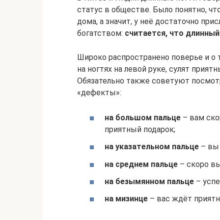
статус в обществе. Было понятно, ч
дома, а значит, у неё достаточно прис
богатством:
считается, что длинный
Широко распространено поверье и о 
на ногтях на левой руке, сулят прият
Обязательно также советуют посмотр
«дефекты»:
на большом пальце
– вам ско
приятный подарок;
на указательном пальце
– вы 
на среднем пальце
– скоро вы
на безымянном пальце
– успе
на мизинце
– вас ждёт приятн