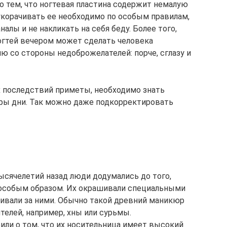
о тем, что ногтевая пластина содержит немалую
укорачивать ее необходимо по особым правилам,
алы и не накликать на себя беду. Более того,
огтей вечером может сделать человека
 со стороны недоброжелателей: порче, сглазу и
 последствий приметы, необходимо знать
ры дни. Так можно даже подкорректировать
ысячелетий назад люди додумались до того,
особым образом. Их окрашивали специальными
живали за ними. Обычно такой древний маникюр
телей, например, хны или сурьмы.
или о том, что их носительница имеет высокий