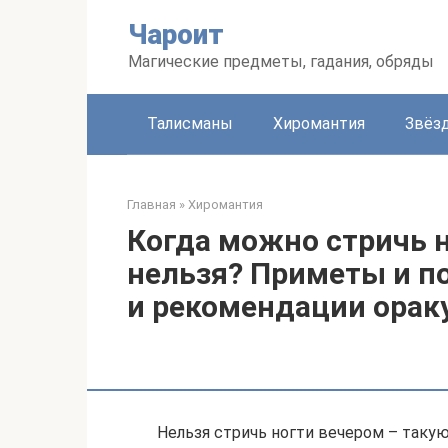
Перейти
Чароит
к
контенту
Магические предметы, гадания, обряды
Талисманы
Хиромантия
Звёз
Главная
»
Хиромантия
Когда можно стричь н
нельзя? Приметы и п
и рекомендации орак
Нельзя стричь ногти вечером – таку