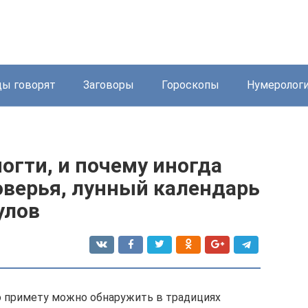
ды говорят
Заговоры
Гороскопы
Нумеролог
огти, и почему иногда
оверья, лунный календарь
улов
ю примету можно обнаружить в традициях