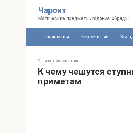
Перейти
Чароит
к
контенту
Магические предметы, гадания, обряды
Талисманы
Хиромантия
Звёз
Главная
»
Хиромантия
К чему чешутся ступн
приметам