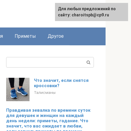
Для любых предложений по
сайту: charoitspb@cp9.ru
ия
Приметы
Другое
Поиск:
Что значит, если снятся
кроссовки?
Талисманы
Правдивая зевалка по времени суток
для девушек и женщин на каждый
день недели: приметы, гадание. Что
значит, что вас ожидает в любви,