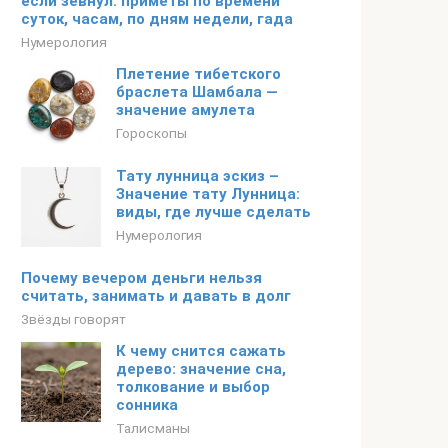
если зевнул: приметы по времени
суток, часам, по дням недели, гада
Нумерология
Плетение тибетского
браслета Шамбала —
значение амулета
Гороскопы
Тату лунница эскиз –
Значение тату Лунница:
виды, где лучше сделать
Нумерология
Почему вечером деньги нельзя
считать, занимать и давать в долг
Звёзды говорят
К чему снится сажать
дерево: значение сна,
толкование и выбор
сонника
Талисманы