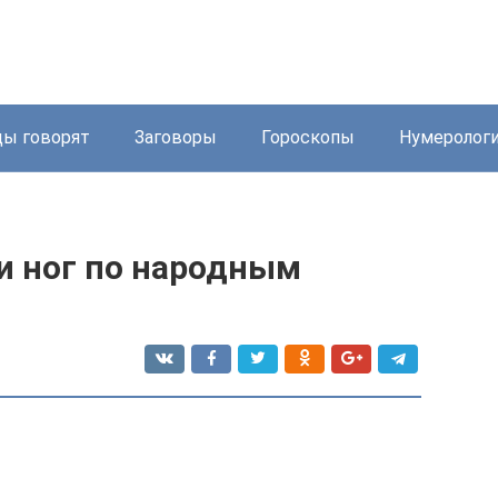
ды говорят
Заговоры
Гороскопы
Нумеролог
и ног по народным