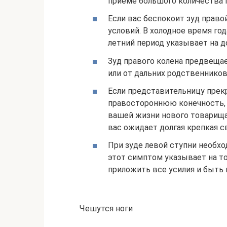
приеме большого количества 
Если вас беспокоит зуд право
условий. В холодное время го
летний период указывает на д
Зуд правого колена предвеща
или от дальних родственников
Если представительницу прек
правостороннюю конечность, 
вашей жизни нового товарища 
вас ожидает долгая крепкая с
При зуде левой ступни необхо
этот симптом указывает на то,
приложить все усилия и быть
Чешутся ноги