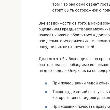
том, что она сама станет гос
стоит быть осторожной с пр
Вне зависимости от того, в какой зо
ощущением предшествовал механиче
почесать, важно обратиться к докто
при дерматовенерических, гинеколог
сосудов нижних конечностей.
Для того чтобы более детально проа
растолковать, необходимо использо
на днях недели. Опираясь на ее сод
При почесывании левой конеч
Также зуд в левой ноге указы
которого вы не видели длите
При желании почесать правую