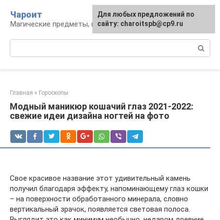
Перейти
Чароит
Для любых предложений по
к
Магические предметы, гадания, обряды
сайту: charoitspb@cp9.ru
контенту
Поиск:
Главная
»
Гороскопы
Модный маникюр кошачий глаз 2021-2022:
свежие идеи дизайна ногтей на фото
Свое красивое название этот удивительный камень
получил благодаря эффекту, напоминающему глаз кошки
– на поверхности обработанного минерала, словно
вертикальный зрачок, появляется световая полоса.
Выглядит это как минимум необычно, недаром древние