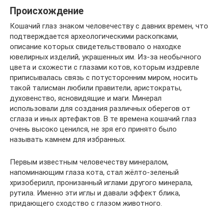
Происхождение
Кошачий глаз знаком человечеству с давних времен, что
подтверждается археологическими раскопками,
описание которых свидетельствовало о находке
ювелирных изделий, украшенных им. Из-за необычного
цвета и схожести с глазами котов, которым издревле
приписывалась связь с потусторонним миром, носить
такой талисман любили правители, аристократы,
духовенство, ясновидящие и маги. Минерал
использовали для создания различных оберегов от
сглаза и иных артефактов. В те времена кошачий глаз
очень высоко ценился, не зря его принято было
называть камнем для избранных.
Первым известным человечеству минералом,
напоминающим глаза кота, стал жёлто-зеленый
хризоберилл, пронизанный иглами другого минерала,
рутила. Именно эти иглы и давали эффект блика,
придающего сходство с глазом животного.