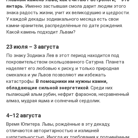
янтарь.
Именно застывшая смола дарит людям этого
знака радость жизни, учит их великодушию и щедрости.
У каждой декады зодиакального месяца есть свои
камни-хранители, распределённые по дате рождения.
Какой камень подходит Львам?
23 июля – 3 августа
По знаку Зодиака Лев в этот период находится под
покровительством окольцованного Сатурна. Планета
наделяет его любовью к риску, и только природная
смекалка и ум Львов позволяют им избежать
катастрофы.
В помощники им нужны камни,
обладающие сильной энергетикой
. Среди них
пылающий алым рубин, нефрит фараонов, несравненный
алмаз, мудрая яшма и солнечный сердолик.
4–12 августа
Время Юпитера. Львы, рождённые в эту декаду,
отличаются авторитарностью и излишней
щепетильностью. Иногда их требования к подчинённым