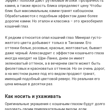
Эффект полоски дают рутиловые иголки. Прозрачность
камня, а также яркость блика определяют цену. Чтобы
блик был максимальным, камни гранят кабошоном.
Обрабатываются с подобным эффектом даже более
дорогие камни. Но эталон и классика – это хризоберилл
кошачий глаз.
К редким относится опал кошачий глаз. Минерал густо-
желтого цвета добывают только в Танзании. Его
оттенки белые, розовые, красные, желтоватые, бывает
даже черный. Александрит с эффектом кошачьего глаза
иногда находят на Шри-Ланке, днем он имеет
зеленоватый оттенок, а в вечернем свете может быть
фиолетовых и красноватых оттенков. Но он очень дорог,
а на местном рынке под его видом продают гранат,
имеющий подобный цветовой реверс. Но реальная его
цена меньше в десятки раз.
Как носить и ухаживать
Оригинальные украшения с кошачьим глазом будут долго
радовать своим привлекательным видом, если